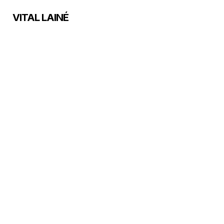
Skip
VITAL LAINÉ
to
main
content