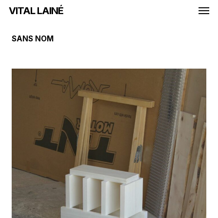
Men
Skip
VITAL LAINÉ
to
main
SANS NOM
content